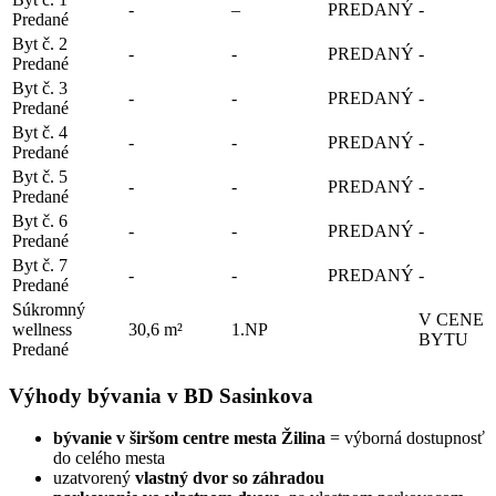
-
–
PREDANÝ
-
Predané
Byt č. 2
-
-
PREDANÝ
-
Predané
Byt č. 3
-
-
PREDANÝ
-
Predané
Byt č. 4
-
-
PREDANÝ
-
Predané
Byt č. 5
-
-
PREDANÝ
-
Predané
Byt č. 6
-
-
PREDANÝ
-
Predané
Byt č. 7
-
-
PREDANÝ
-
Predané
Súkromný
V CENE
wellness
30,6 m²
1.NP
BYTU
Predané
Výhody bývania v BD Sasinkova
bývanie v širšom centre mesta Žilina
= výborná dostupnosť
do celého mesta
uzatvorený
vlastný dvor
so
záhradou