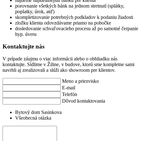
nájdeme najideálnejšiu banku pre klienta
porovnanie všetkých bánk na jednom stretnutí (splátky,
poplatky, úrok, atď)
skompletizovanie potrebných podkladov k podaniu žiadosti
zložku klienta odovzdávame priamo na pobočke
dosledovanie schvaľovacieho procesu až po samotné čerpanie
hyp. úveru
Kontaktujte nás
V prípade záujmu o viac informácii alebo o obhliadku nás
kontaktujte. Sídlime v Žiline, v budove, ktorú sme kompletne sami
navrhli aj zrealizovali a slúži ako showroom pre klientov.
Meno a priezvisko
E-mail
Telefón
Dôvod kontaktovania
Bytový dom Sasinkova
Všeobecná otázka