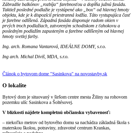
Zábradlie balkónov „rozbíja“ farebnosťou a dopĺňa južnú fasádu.
Taktiež posledné podlažie je vystúpené ako „box“ od hlavnej hmoty
objektu, kde je k dispozícií priestranná lodžia. Táto vystupujúca časť
je farebne odlíšená. Západná fasáda disponuje radom okien v
prvých troch podlažiach, zatvoreným schodiskom z ťahokovu a
posledným podlažím zapusteným a farebne odlíšeným od hlavnej
hmoty svetlej farby.
Ing. arch. Romana Vantarová, IDEÁLNE DOMY, s.r.o.
Ing arch. Michal Diviš, MDA, s.r.o.
Článok o bytovom dome "Sasinkova" na novostavby.sk
O lokalite
Bytový dom je situovaný v širšom centre mesta Žiliny na rohovom
pozemku ulíc Sasinkova a Šoltésovej.
V blízkosti nájdete kompletnú občiansku vybavenosť:
– niekoľko metrov od bytového domu sa nachádza základná škola s
materskou školou, potraviny, zdravotné centrum Krankas,