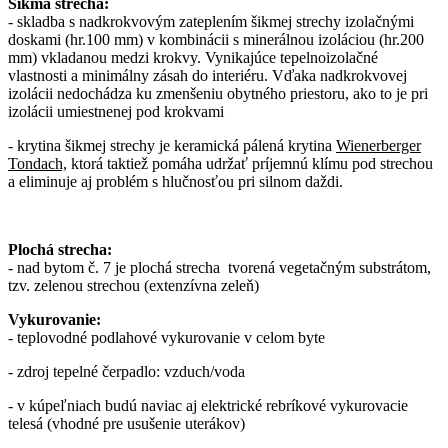
Šikmá strecha:
- skladba s nadkrokvovým zateplením šikmej strechy izolačnými
doskami (hr.100 mm) v kombinácii s minerálnou izoláciou (hr.200
mm) vkladanou medzi krokvy. Vynikajúce tepelnoizolačné
vlastnosti a minimálny zásah do interiéru. Vďaka nadkrokvovej
izolácii nedochádza ku zmenšeniu obytného priestoru, ako to je pri
izolácii umiestnenej pod krokvami
- krytina šikmej strechy je keramická pálená krytina
Wienerberger
Tondach,
ktorá taktiež pomáha udržať príjemnú klímu pod strechou
a eliminuje aj problém s hlučnosťou pri silnom daždi.
Plochá strecha:
- nad bytom č. 7 je plochá strecha tvorená vegetačným substrátom,
tzv. zelenou strechou (extenzívna zeleň)
Vykurovanie:
- teplovodné podlahové vykurovanie v celom byte
- zdroj tepelné čerpadlo: vzduch/voda
- v kúpeľniach budú naviac aj elektrické rebríkové vykurovacie
telesá (vhodné pre usušenie uterákov)