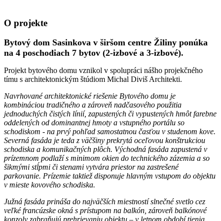
O projekte
Bytový dom Sasinkova v širšom centre Žiliny ponúka
na 4 poschodiach 7 bytov (2-izbové a 3-izbové).
Projekt bytového domu vznikol v spolupráci nášho projekčného
tímu s architektonickým štúdiom Michal Diviš Architekti.
Navrhované architektonické riešenie Bytového domu je
kombináciou tradičného a zároveň nadčasového použitia
jednoduchých čistých línií, zapustených či vypustených hmôt farebne
oddelených od dominantnej hmoty a vstupného portálu so
schodiskom - na prvý pohľad samostatnou časťou v studenom kove.
Severná fasáda je teda z väčšiny prekrytá oceľovou konštrukciou
schodiska a komunikačných plôch. Východná fasáda zapustená v
prízemnom podlaží s minimom okien do technického zázemia a so
šikmými stĺpmi či stenami vytvára priestor na zastrešené
parkovanie. Prízemie taktiež disponuje hlavným vstupom do objektu
v mieste kovového schodiska.
Južná fasáda prináša do najväčších miestností slnečné svetlo cez
veľké francúzske okná s prístupom na balkón, zároveň balkónové
konzoly zabraňujú prehrievaniu objektu – v letnom období tienia.