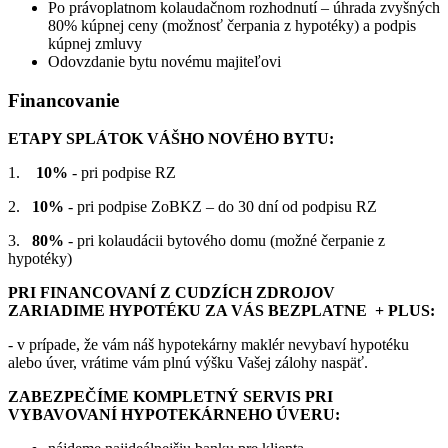
Po právoplatnom kolaudačnom rozhodnutí – úhrada zvyšných
80% kúpnej ceny (možnosť čerpania z hypotéky) a podpis
kúpnej zmluvy
Odovzdanie bytu novému majiteľovi
Financovanie
ETAPY SPLÁTOK VÁŠHO NOVÉHO BYTU:
1.
10%
- pri podpise RZ
2.
10%
- pri podpise ZoBKZ – do 30 dní od podpisu RZ
3.
80%
- pri kolaudácii bytového domu (možné čerpanie z
hypotéky)
PRI FINANCOVANÍ Z CUDZÍCH ZDROJOV
ZARIADIME
HYPOTÉKU ZA VÁS BEZPLATNE + PLUS
:
- v prípade, že vám náš hypotekárny maklér nevybaví hypotéku
alebo úver, vrátime vám plnú výšku Vašej zálohy naspäť.
ZABEZPEČÍME KOMPLETNÝ SERVIS PRI
VYBAVOVANÍ HYPOTEKÁRNEHO ÚVERU: