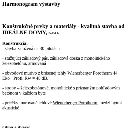
Harmonogram výstavby
Konštrukčné prvky a materiály - kvalitná stavba od
IDEÁLNE DOMY, s.r.o.
Konštrukcia:
- stavba založená na 30 pilotách
- stužujúci základový pás, základová doska z monolitického
železobetónu, armovaná
- obvodové murivo z brúsenej tehly
Wienerberger Porotherm 44
Eko+ Profi,
Rw = 48 dB.
- stropy – železobetónové, monolitické s priznaným pohľadovým
betónom v každom byte
- priečky murované tehlové
Wienerberger Porotherm
, medzi bytmi
akustické
Okná a dvere: