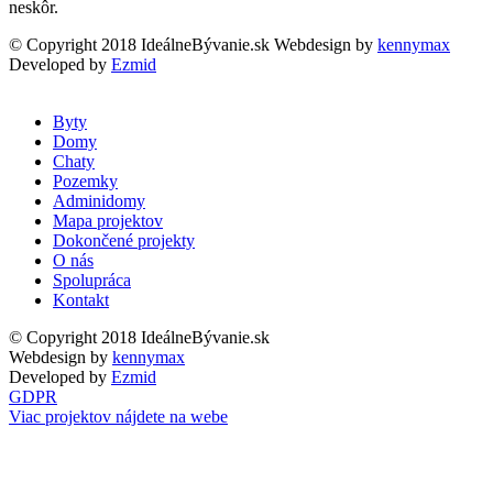
neskôr.
© Copyright 2018 IdeálneBývanie.sk
Webdesign by
kennymax
Developed by
Ezmid
Byty
Domy
Chaty
Pozemky
Adminidomy
Mapa projektov
Dokončené projekty
O nás
Spolupráca
Kontakt
© Copyright 2018 IdeálneBývanie.sk
Webdesign by
kennymax
Developed by
Ezmid
GDPR
Viac projektov nájdete na webe