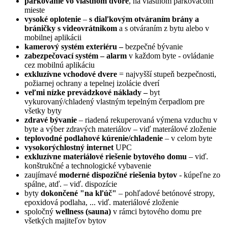
parkovanie vo vlastnom dvore
, na vlastnom parkovacom
mieste
vysoké
oplotenie
–
s diaľkovým otváraním brány a
bráničky s videovrátnikom
a s otváraním z bytu alebo v
mobilnej aplikácii
kamerový systém exteriéru –
bezpečné bývanie
zabezpečovací systém – alarm
v každom byte - ovládanie
cez mobilnú aplikáciu
exkluzívne
vchodové dvere
= najvyšší stupeň bezpečnosti,
požiarnej ochrany a tepelnej izolácie dverí
veľmi nízke prevádzkové náklady –
byt
vykurovaný/chladený vlastným tepelným čerpadlom pre
všetky byty
zdravé bývanie
– riadená rekuperovaná výmena vzduchu v
byte a výber zdravých materiálov – viď materálové zloženie
teplovodné
podlahové kúrenie/chladenie
– v celom byte
vysokorýchlostný
internet
UPC
exkluzívne materiálové riešenie bytového domu
– viď.
konštrukčné a technologické vybavenie
zaujímavé
moderné dispozičné riešenia bytov
- kúpeľne zo
spálne, atď. – viď. dispozície
byty
dokončené "na kľúč"
– pohľadové betónové stropy,
epoxidová podlaha, ... viď. materiálové zloženie
spoločný
wellness (sauna)
v rámci bytového domu pre
všetkých majiteľov bytov