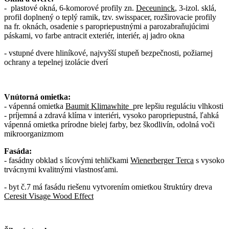
- plastové okná, 6-komorové profily zn.
Deceuninck
, 3-izol. sklá,
profil doplnený o teplý ramik, tzv. swisspacer, rozširovacie profily
na fr. oknách, osadenie s paropriepustnými a parozabraňujúcimi
páskami, vo farbe antracit exteriér, interiér, aj jadro okna
- vstupné dvere hliníkové, najvyšší stupeň bezpečnosti, požiarnej
ochrany a tepelnej izolácie dverí
Vnútorná omietka:
- vápenná omietka
Baumit Klimawhite
pre lepšiu reguláciu vlhkosti
- príjemná a zdravá klíma v interiéri, vysoko paropriepustná, ľahká
vápenná omietka prírodne bielej farby, bez škodlivín, odolná voči
mikroorganizmom
Fasáda:
- fasádny obklad s lícovými tehličkami
Wienerberger Terca
s vysoko
trvácnymi kvalitnými vlastnosťami.
- byt č.7 má fasádu riešenu vytvorením omietkou štruktúry dreva
Ceresit Visage Wood Effect