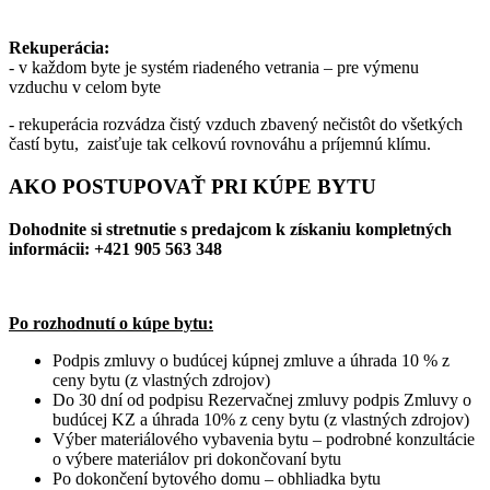
Rekuperácia:
- v každom byte je systém riadeného vetrania – pre výmenu
vzduchu v celom byte
- rekuperácia rozvádza čistý vzduch zbavený nečistôt do všetkých
častí bytu, zaisťuje tak celkovú rovnováhu a príjemnú klímu.
AKO POSTUPOVAŤ PRI KÚPE BYTU
Dohodnite si stretnutie s predajcom k získaniu kompletných
informácii: +421 905 563 348
Po rozhodnutí o kúpe bytu:
Podpis zmluvy o budúcej kúpnej zmluve a úhrada 10 % z
ceny bytu (z vlastných zdrojov)
Do 30 dní od podpisu Rezervačnej zmluvy podpis Zmluvy o
budúcej KZ a úhrada 10% z ceny bytu (z vlastných zdrojov)
Výber materiálového vybavenia bytu – podrobné konzultácie
o výbere materiálov pri dokončovaní bytu
Po dokončení bytového domu – obhliadka bytu