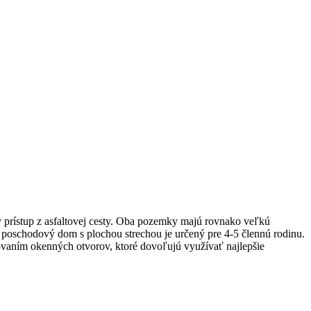
prístup z asfaltovej cesty. Oba pozemky majú rovnako veľkú
ký poschodový dom s plochou strechou je určený pre 4-5 člennú rodinu.
ovaním okenných otvorov, ktoré dovoľujú využívať najlepšie