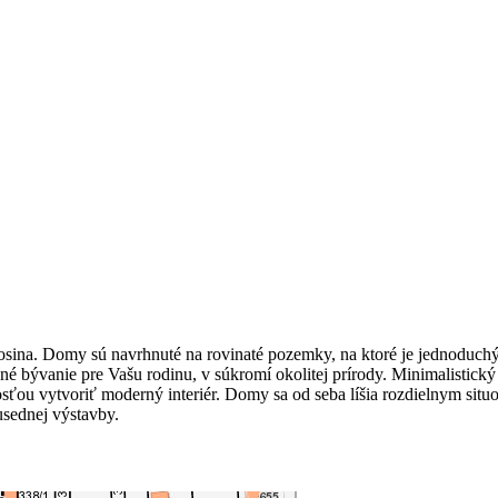
na. Domy sú navrhnuté na rovinaté pozemky, na ktoré je jednoduchý 
čné bývanie pre Vašu rodinu, v súkromí okolitej prírody. Minimalistic
ou vytvoriť moderný interiér. Domy sa od seba líšia rozdielnym situ
usednej výstavby.