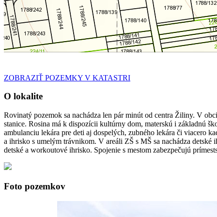
ZOBRAZIŤ POZEMKY V KATASTRI
O lokalite
Rovinatý pozemok sa nachádza len pár minút od centra Žiliny. V obci 
stanice. Rosina má k dispozícii kultúrny dom, materskú i základnú ško
ambulanciu lekára pre deti aj dospelých, zubného lekára či viacero k
a ihrisko s umelým trávnikom. V areáli ZŠ s MŠ sa nachádza detské ih
detské a workoutové ihrisko. Spojenie s mestom zabezpečujú prímest
Foto pozemkov