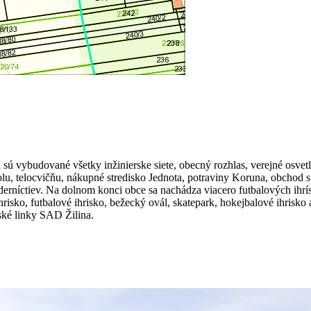
sú vybudované všetky inžinierske siete, obecný rozhlas, verejné osvetl
lu, telocvičňu, nákupné stredisko Jednota, potraviny Koruna, obchod s 
aderníctiev. Na dolnom konci obce sa nachádza viacero futbalových ihr
risko, futbalové ihrisko, bežecký ovál, skatepark, hokejbalové ihrisk
ské linky SAD Žilina.