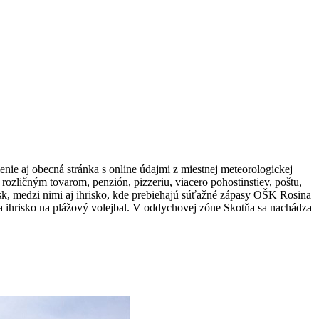
enie aj obecná stránka s online údajmi z miestnej meteorologickej
rozličným tovarom, penzión, pizzeriu, viacero pohostinstiev, poštu,
ísk, medzi nimi aj ihrisko, kde prebiehajú súťažné zápasy OŠK Rosina
o a ihrisko na plážový volejbal. V oddychovej zóne Skotňa sa nachádza