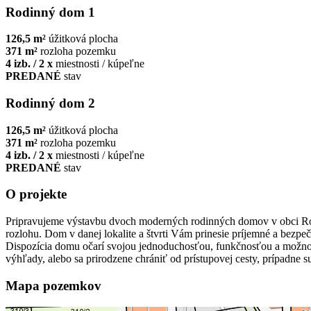
Rodinný dom 1
126,5 m²
úžitková plocha
371 m²
rozloha pozemku
4 izb. / 2 x
miestnosti / kúpeľne
PREDANÉ
stav
Rodinný dom 2
126,5 m²
úžitková plocha
371 m²
rozloha pozemku
4 izb. / 2 x
miestnosti / kúpeľne
PREDANÉ
stav
O projekte
Pripravujeme výstavbu dvoch moderných rodinných domov v obci Rosi
rozlohu. Dom v danej lokalite a štvrti Vám prinesie príjemné a bezpe
Dispozícia domu očarí svojou jednoduchosťou, funkčnosťou a možnosť
výhľady, alebo sa prirodzene chrániť od prístupovej cesty, prípadne s
Mapa pozemkov