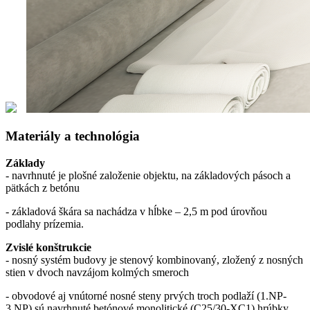
Materiály a technológia
Základy
- navrhnuté je plošné založenie objektu, na základových pásoch a
pätkách z betónu
- základová škára sa nachádza v hĺbke – 2,5 m pod úrovňou
podlahy prízemia.
Zvislé konštrukcie
- nosný systém budovy je stenový kombinovaný, zložený z nosných
stien v dvoch navzájom kolmých smeroch
- obvodové aj vnútorné nosné steny prvých troch podlaží (1.NP-
3.NP) sú navrhnuté betónové monolitické (C25/30-XC1) hrúbky