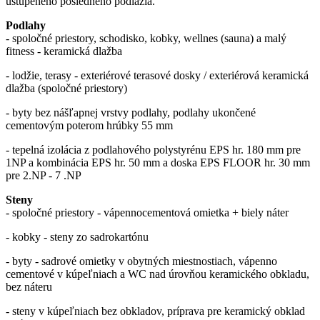
ustúpeného posledného podlažia.
Podlahy
- spoločné priestory, schodisko, kobky, wellnes (sauna) a malý
fitness - keramická dlažba
- lodžie, terasy - exteriérové terasové dosky / exteriérová keramická
dlažba (spoločné priestory)
- byty bez nášľapnej vrstvy podlahy, podlahy ukončené
cementovým poterom hrúbky 55 mm
- tepelná izolácia z podlahového polystyrénu EPS hr. 180 mm pre
1NP a kombinácia EPS hr. 50 mm a doska EPS FLOOR hr. 30 mm
pre 2.NP - 7 .NP
Steny
- spoločné priestory - vápennocementová omietka + biely náter
- kobky - steny zo sadrokartónu
- byty - sadrové omietky v obytných miestnostiach, vápenno
cementové v kúpeľniach a WC nad úrovňou keramického obkladu,
bez náteru
- steny v kúpeľniach bez obkladov, príprava pre keramický obklad