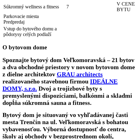
V CENE
Súkromný wellness a fitness
7
BYTU
Parkovacie miesta
Predpredaj
Vstup do bytového domu a
pôdorysy celých podlaží
O bytovom dome
Spoznajte bytový dom Veľkomoravská – 21 bytov
a dva obchodné priestory v novom bytovom dome
z dielne architektov
GRAU architects
realizovaného stavebnou firmou
IDEÁLNE
DOMY, s.r.o.
Dvoj a trojizbové byty s
premyslenými d ispozíciami, balkónmi a skladmi
dopĺňa súkromná sauna a fitness.
Bytový dom je situovaný vo vyhľadávanej časti
mesta Trenčín na ul. Veľkomoravská s bohatou
vybavenosťou. Výborná dostupnosť do centra,
školy aj obchody v bezprostrednom okolí,