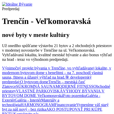
Predpredaj
Trenčín - Veľkomoravská
nové byty v meste kultúry
Už onedlho spúšťame výstavbu 21 bytov a 2 obchodných priestorov
v modernej novostavbe v Trenčíne na ul. Veľkomoravská.
Vyhľadávaná lokalita, kvalitné mestské bývanie a ako bonus výhľad
na hrad - teraz vo výhodnom predpredaji.
Výnimočný projekt bývania v Trenčíne, vo vyhľadávanej lokalite, v
modernom bytovom dome s benefitmi – na 7. poschodí vlastná
sauna, fitness a úžasný výhľad na hrad.
🎯 developerský
predpredaj:
O bytovom dome
Trenčín – mestská časť
Zlatovce
SÚKROMNÁ SAUNA
MODERNÉ FITNESS
Obchodné
priestory
VLASTNÉ PARKOVISKÁ
VÝHODY BÝVANIA V
BYTOVOM DOME Veľkomoravská
Foto pozemku
Galéria -
Exteriér
Galéria - Interiér
Materiály a
technológia
HARMONOGRAM
Financovanie
Vymeníme váš starý
byt za náš nový - bez rizika
AKO POSTUPOVAŤ PRI KÚPE
BYTU
Kontaktujte nás