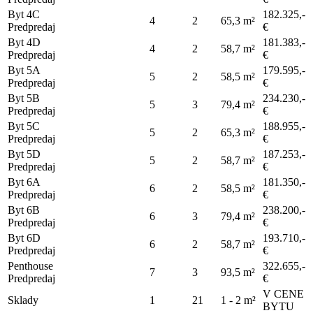
Byt 4C
182.325,-
4
2
65,3 m²
Predpredaj
€
Byt 4D
181.383,-
4
2
58,7 m²
Predpredaj
€
Byt 5A
179.595,-
5
2
58,5 m²
Predpredaj
€
Byt 5B
234.230,-
5
3
79,4 m²
Predpredaj
€
Byt 5C
188.955,-
5
2
65,3 m²
Predpredaj
€
Byt 5D
187.253,-
5
2
58,7 m²
Predpredaj
€
Byt 6A
181.350,-
6
2
58,5 m²
Predpredaj
€
Byt 6B
238.200,-
6
3
79,4 m²
Predpredaj
€
Byt 6D
193.710,-
6
2
58,7 m²
Predpredaj
€
Penthouse
322.655,-
7
3
93,5 m²
Predpredaj
€
V CENE
Sklady
1
21
1 - 2 m²
BYTU