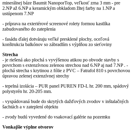
minerálnej báze Baumit NanoporTop, veľkosť zrna 3 mm - pre
2.NP až 6.NP a keramickým obkladom žltej farby na 1.NP a
ustúpenom 7.NP
- príprava na exteriérové screenové rolety formou kastlíka
zabudovaného do zateplenia
- fasádu ďalej dotváraju veľké presklené plochy, oceľová
konštrukcia balkónov so zábradlím s výplňou zo sieťoviny
Strecha
- je riešená ako plochá s vyvýšenou atikou po obvode stavby s
povrchom s extenzívnou zelenou strechou nad 6.NP aj nad 7.NP . -
plochá strecha s krytinou z fólie z PVC – Fatrafol 810 s povrchovou
úpravou zelenej extenzívnej strechy
- tepelná izolácia – PUR panel PUREN FD-L hr. 200 mm, spádový
polystyrén hr. 20-205 mm.
- vyspádovaná bude do skrytých dažďových zvodov v inštalačných
šachtách a v zateplení objektu
- zvody budú vyvedené do vsakovací galérie na pozemku
Vonkajšie výplne otvorov