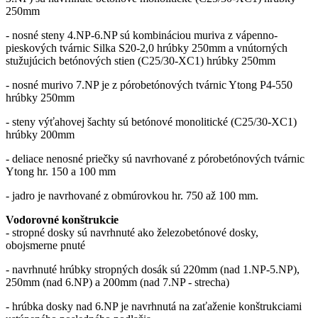
250mm
- nosné steny 4.NP-6.NP sú kombináciou muriva z vápenno-
pieskových tvárnic Silka S20-2,0 hrúbky 250mm a vnútorných
stužujúcich betónových stien (C25/30-XC1) hrúbky 250mm
- nosné murivo 7.NP je z pórobetónových tvárnic Ytong P4-550
hrúbky 250mm
- steny výťahovej šachty sú betónové monolitické (C25/30-XC1)
hrúbky 200mm
- deliace nenosné priečky sú navrhované z pórobetónových tvárnic
Ytong hr. 150 a 100 mm
- jadro je navrhované z obmúrovkou hr. 750 až 100 mm.
Vodorovné konštrukcie
- stropné dosky sú navrhnuté ako železobetónové dosky,
obojsmerne pnuté
- navrhnuté hrúbky stropných dosák sú 220mm (nad 1.NP-5.NP),
250mm (nad 6.NP) a 200mm (nad 7.NP - strecha)
- hrúbka dosky nad 6.NP je navrhnutá na zaťaženie konštrukciami