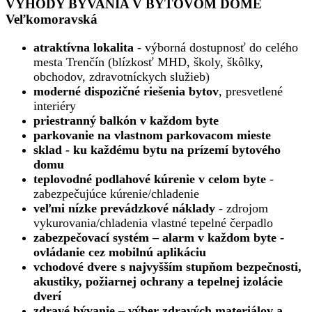
VÝHODY BÝVANIA V BYTOVOM DOME
Veľkomoravská
atraktívna lokalita
- výborná dostupnosť do celého
mesta Trenčín (blízkosť MHD, školy, škôlky,
obchodov, zdravotníckych služieb)
moderné dispozičné riešenia bytov
, presvetlené
interiéry
priestranný balkón v každom byte
parkovanie na vlastnom parkovacom mieste
sklad - ku každému bytu na prízemí bytového
domu
teplovodné podlahové kúrenie v celom byte
-
zabezpečujúce kúrenie/chladenie
veľmi nízke prevádzkové náklady
- zdrojom
vykurovania/chladenia vlastné tepelné čerpadlo
zabezpečovací systém – alarm v každom byte -
ovládanie cez mobilnú aplikáciu
vchodové dvere s najvyšším stupňom bezpečnosti,
akustiky, požiarnej ochrany a tepelnej izolácie
dverí
zdravé bývanie – výber zdravých materiálov a