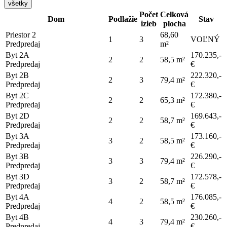
všetky
Počet
Celková
Dom
Podlažie
Stav
izieb
plocha
Priestor 2
68,60
1
3
VOĽNÝ
Predpredaj
m²
Byt 2A
170.235,-
2
2
58,5 m²
Predpredaj
€
Byt 2B
222.320,-
2
3
79,4 m²
Predpredaj
€
Byt 2C
172.380,-
2
2
65,3 m²
Predpredaj
€
Byt 2D
169.643,-
2
2
58,7 m²
Predpredaj
€
Byt 3A
173.160,-
3
2
58,5 m²
Predpredaj
€
Byt 3B
226.290,-
3
3
79,4 m²
Predpredaj
€
Byt 3D
172.578,-
3
2
58,7 m²
Predpredaj
€
Byt 4A
176.085,-
4
2
58,5 m²
Predpredaj
€
Byt 4B
230.260,-
4
3
79,4 m²
Predpredaj
€