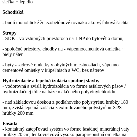
sieťka + lepidlo
Schodiská
- budú monolitické železobetónové rovnako ako výťahová šachta.
Stropy
- SDK - vo vstupných priestoroch na 1.NP do bytového domu,
- spoločné priestory, chodby na - vápennocementová omietka +
biely náter
- byty - sadrové omietky v obytných miestnostiach, vápenno
cementové omietky v kúpeľniach a WC, bez náterov
Hydroizolácie a tepelná izolácia spodnej stavby
- vodorovná a zvislá hydroizolácia vo forme asfaltových pásov /
hydroizolačnej fólie na báze mäkčeného polyvinylchloridu
- nad základovou doskou z podlahového polystyrénu hrúbky 180
mm, zvislá tepelná izolácia z extrudovaného polystyrénu XPS
hrúbky 200 mm
Fasáda
- kontaktný zatepľovací systém vo forme fasádnej minerálnej vaty
hrúbky 20 cm, tenkovrstvová vysoko paropriepustná omietka na