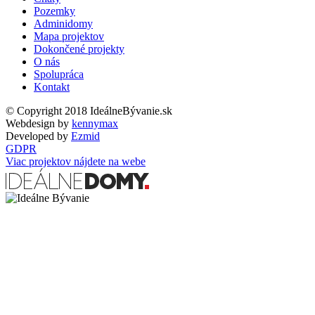
Pozemky
Adminidomy
Mapa projektov
Dokončené projekty
O nás
Spolupráca
Kontakt
© Copyright 2018 IdeálneBývanie.sk
Webdesign by
kennymax
Developed by
Ezmid
GDPR
Viac projektov nájdete na webe