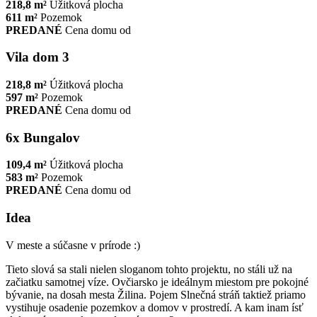
218,8 m²
Úžitková plocha
611 m²
Pozemok
PREDANÉ
Cena domu od
Vila dom 3
218,8 m²
Úžitková plocha
597 m²
Pozemok
PREDANÉ
Cena domu od
6x Bungalov
109,4 m²
Úžitková plocha
583 m²
Pozemok
PREDANÉ
Cena domu od
Idea
V meste a súčasne v prírode :)
Tieto slová sa stali nielen sloganom tohto projektu, no stáli už na
začiatku samotnej víze. Ovčiarsko je ideálnym miestom pre pokojné
bývanie, na dosah mesta Žilina. Pojem Slnečná stráň taktiež priamo
vystihuje osadenie pozemkov a domov v prostredí. A kam inam ísť