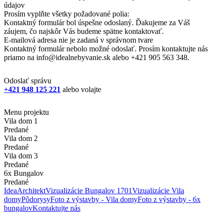
údajov
Prosím vyplňte všetky požadované polia:
Kontaktný formulár bol úspešne odoslaný. Ďakujeme za Váš
záujem, čo najskôr Vás budeme spätne kontaktovať.
E-mailová adresa nie je zadaná v správnom tvare
Kontaktný formulár nebolo možné odoslať. Prosím kontaktujte nás
priamo na info@idealnebyvanie.sk alebo +421 905 563 348.
Odoslať správu
+421 948 125 221
alebo volajte
Menu projektu
Vila dom 1
Predané
Vila dom 2
Predané
Vila dom 3
Predané
6x Bungalov
Predané
Idea
Architekt
Vizualizácie Bungalov 1701
Vizualizácie Vila
domy
Pôdorysy
Foto z výstavby - Vila domy
Foto z výstavby - 6x
bungalov
Kontaktujte nás