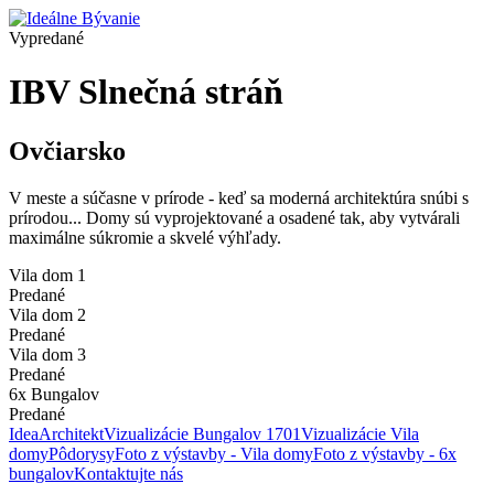
Vypredané
IBV Slnečná stráň
Ovčiarsko
V meste a súčasne v prírode - keď sa moderná architektúra snúbi s
prírodou... Domy sú vyprojektované a osadené tak, aby vytvárali
maximálne súkromie a skvelé výhľady.
Vila dom 1
Predané
Vila dom 2
Predané
Vila dom 3
Predané
6x Bungalov
Predané
Idea
Architekt
Vizualizácie Bungalov 1701
Vizualizácie Vila
domy
Pôdorysy
Foto z výstavby - Vila domy
Foto z výstavby - 6x
bungalov
Kontaktujte nás