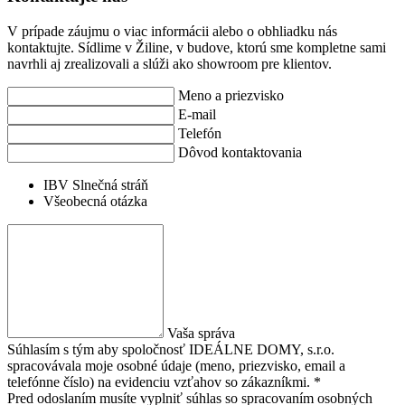
V prípade záujmu o viac informácii alebo o obhliadku nás
kontaktujte. Sídlime v Žiline, v budove, ktorú sme kompletne sami
navrhli aj zrealizovali a slúži ako showroom pre klientov.
Meno a priezvisko
E-mail
Telefón
Dôvod kontaktovania
IBV Slnečná stráň
Všeobecná otázka
Vaša správa
Súhlasím s tým aby spoločnosť IDEÁLNE DOMY, s.r.o.
spracovávala moje osobné údaje (meno, priezvisko, email a
telefónne číslo) na evidenciu vzťahov so zákazníkmi. *
Pred odoslaním musíte vyplniť súhlas so spracovaním osobných