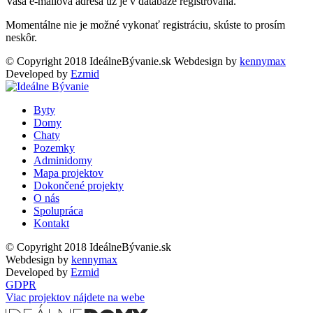
Vaša e-mailová adresa už je v databáze registrovaná.
Momentálne nie je možné vykonať registráciu, skúste to prosím
neskôr.
© Copyright 2018 IdeálneBývanie.sk
Webdesign by
kennymax
Developed by
Ezmid
Byty
Domy
Chaty
Pozemky
Adminidomy
Mapa projektov
Dokončené projekty
O nás
Spolupráca
Kontakt
© Copyright 2018 IdeálneBývanie.sk
Webdesign by
kennymax
Developed by
Ezmid
GDPR
Viac projektov nájdete na webe