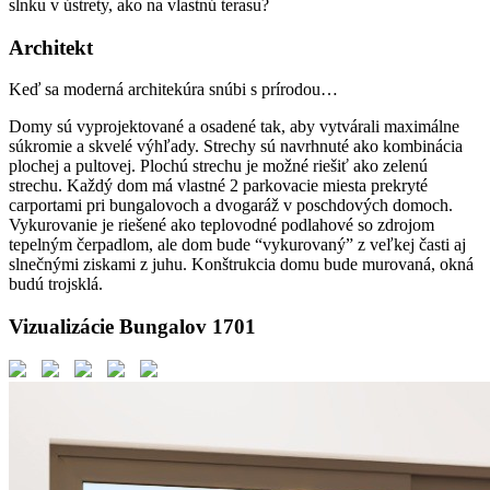
slnku v ústrety, ako na vlastnú terasu?
Architekt
Keď sa moderná architekúra snúbi s prírodou…
Domy sú vyprojektované a osadené tak, aby vytvárali maximálne
súkromie a skvelé výhľady. Strechy sú navrhnuté ako kombinácia
plochej a pultovej. Plochú strechu je možné riešiť ako zelenú
strechu. Každý dom má vlastné 2 parkovacie miesta prekryté
carportami pri bungalovoch a dvogaráž v poschdových domoch.
Vykurovanie je riešené ako teplovodné podlahové so zdrojom
tepelným čerpadlom, ale dom bude “vykurovaný” z veľkej časti aj
slnečnými ziskami z juhu. Konštrukcia domu bude murovaná, okná
budú trojsklá.
Vizualizácie Bungalov 1701