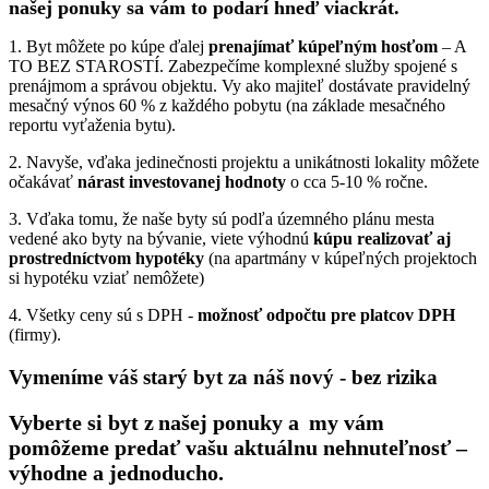
našej ponuky sa vám to podarí hneď viackrát.
1. Byt môžete po kúpe ďalej
prenajímať kúpeľným hosťom
– A
TO BEZ STAROSTÍ. Zabezpečíme komplexné služby spojené s
prenájmom a správou objektu. Vy ako majiteľ dostávate pravidelný
mesačný výnos 60 % z každého pobytu (na základe mesačného
reportu vyťaženia bytu).
2. Navyše, vďaka jedinečnosti projektu a unikátnosti lokality môžete
očakávať
nárast investovanej hodnoty
o cca 5-10 % ročne.
3. Vďaka tomu, že naše byty sú podľa územného plánu mesta
vedené ako byty na bývanie, viete výhodnú
kúpu realizovať aj
prostredníctvom hypotéky
(na apartmány v kúpeľných projektoch
si hypotéku vziať nemôžete)
4. Všetky ceny sú s DPH -
možnosť odpočtu pre platcov DPH
(firmy).
Vymeníme váš starý byt za náš nový - bez rizika
Vyberte si byt z našej ponuky a my vám
pomôžeme predať vašu aktuálnu nehnuteľnosť –
výhodne a jednoducho.