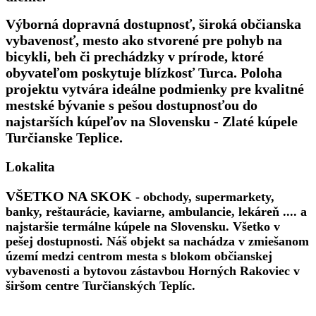
Výborná dopravná dostupnosť, široká občianska
vybavenosť, mesto ako stvorené pre pohyb na
bicykli, beh či prechádzky v prírode, ktoré
obyvateľom poskytuje blízkosť Turca. Poloha
projektu vytvára ideálne podmienky pre kvalitné
mestské bývanie s pešou dostupnosťou do
najstarších kúpeľov na Slovensku - Zlaté kúpele
Turčianske Teplice.
Lokalita
VŠETKO NA SKOK
- obchody, supermarkety,
banky, reštaurácie, kaviarne, ambulancie, lekáreň .... a
najstaršie termálne kúpele na Slovensku. Všetko v
pešej dostupnosti. Náš objekt sa nachádza v zmiešanom
území medzi centrom mesta s blokom občianskej
vybavenosti a bytovou zástavbou Horných Rakoviec v
širšom centre Turčianských Teplíc.