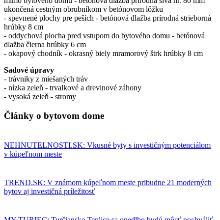
mimo bytového domu - betónová dlažba prírodná sivá hr. 80 mm
ukončená cestným obrubníkom v betónovom lôžku
- spevnené plochy pre peších - betónová dlažba prírodná strieborná
hrúbky 8 cm
- oddychová plocha pred vstupom do bytového domu - betónová
dlažba čierna hrúbky 6 cm
- okapový chodník - okrasný biely mramorový štrk hrúbky 8 cm
Sadové úpravy
- trávniky z miešaných tráv
- nízka zeleň - trvalkové a drevinové záhony
- vysoká zeleň - stromy
Články o bytovom dome
NEHNUTELNOSTI.SK: Vkusné byty s investičným potenciálom
v kúpeľnom meste
TREND.SK: V známom kúpeľnom meste pribudne 21 moderných
bytov aj investičná príležitosť
MY TURIEC: Turčianske Teplice sa onedlho budú môcť pochváliť