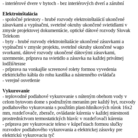
- interiérové dvere v bytoch - bez interiérových dverí a zárubní
Elektroinštalácia
- spoločné priestory - hrubé rozvody elektroinštalácií ukončené
zásuvkami a vypínačmi, svetelné okruhy ukončené svietidlami v
zmysle projektovej dokumentácie, optické dátové rozvody Slovak
Telekom
- byty - hrubé rozvody elektroinštalácie ukončené zásuvkami a
vypínačmi v zmysle projektu, svetelné okruhy ukončené wago
svorkami, dátové rozvody ukončené dátovými zásuvkami,
uzemnenie, príprava na svietidlo a zásuvka na každej privátnej
lodžií/terase
- príprava na vonkajšie screenové rolety formou vyvedenia
elektrického kábla do rohu kastlíka a nástenného ovládača
- verejné osvetlenie
Vykurovanie
- teplovodné podlahové vykurovanie s núteným obehom vody v
celom bytovom dome s podružným meraním pre každý byt, rozvody
podlahového vykurovania s použitím plast-hliníkových rúrok 16x2
mm, rozdeľovače, zberače, ovládanie kúrenia v každej miestnosti
prostredníctvom termostatických hlavíc v rozdeľovači kúrenia
- príprava pre vykurovacie teleso v kúpeľniach formou slučky
rozvodov podlahového vykurovania a elektrickej zásuvky pre
elektrickú vykurovaciu tyč