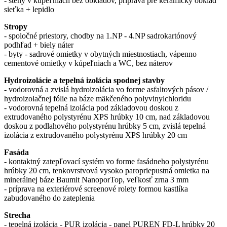
- steny v kúpeľniach bez obkladov, príprava pre keramický obklad
sieťka + lepidlo
Stropy
- spoločné priestory, chodby na 1.NP - 4.NP sadrokartónový
podhľad + biely náter
- byty - sadrové omietky v obytných miestnostiach, vápenno
cementové omietky v kúpeľniach a WC, bez náterov
Hydroizolácie a tepelná izolácia spodnej stavby
- vodorovná a zvislá hydroizolácia vo forme asfaltových pásov /
hydroizolačnej fólie na báze mäkčeného polyvinylchloridu
- vodorovná tepelná izolácia pod základovou doskou z
extrudovaného polystyrénu XPS hrúbky 10 cm, nad základovou
doskou z podlahového polystyrénu hrúbky 5 cm, zvislá tepelná
izolácia z extrudovaného polystyrénu XPS hrúbky 20 cm
Fasáda
- kontaktný zatepľovací systém vo forme fasádneho polystyrénu
hrúbky 20 cm, tenkovrstvová vysoko paropriepustná omietka na
minerálnej báze Baumit NanoporTop, veľkosť zrna 3 mm
- príprava na exteriérové screenové rolety formou kastlíka
zabudovaného do zateplenia
Strecha
- tepelná izolácia - PUR izolácia - panel PUREN FD-L hrúbky 20