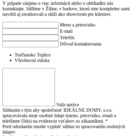
V prípade záujmu o viac informácii alebo o obhliadku nás
kontaktujte. Sídlime v Žiline, v budove, ktorú sme kompletne sami
navrhli aj zrealizovali a slúži ako showroom pre klientov.
Meno a priezvisko
E-mail
Telefón
Dôvod kontaktovania
Turčianske Teplice
Všeobecná otázka
Vaša správa
Súhlasím s tým aby spoločnosť IDEÁLNE DOMY, s.r.o.
spracovávala moje osobné údaje (meno, priezvisko, email a
telefónne číslo) na evidenciu vzťahov so zákazníkmi. *
Pred odoslaním musíte vyplniť súhlas so spracovaním osobných
údajov