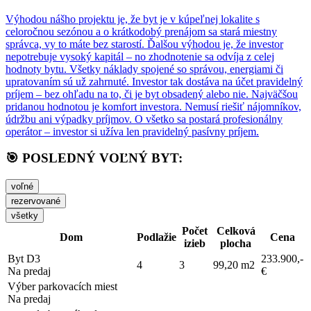
Výhodou nášho projektu je, že byt je v kúpeľnej lokalite s
celoročnou sezónou a o krátkodobý prenájom sa stará miestny
správca, vy to máte bez starostí. Ďalšou výhodou je, že investor
nepotrebuje vysoký kapitál – no zhodnotenie sa odvíja z celej
hodnoty bytu. Všetky náklady spojené so správou, energiami či
upratovaním sú už zahrnuté. Investor tak dostáva na účet pravidelný
príjem – bez ohľadu na to, či je byt obsadený alebo nie. Najväčšou
pridanou hodnotou je komfort investora. Nemusí riešiť nájomníkov,
údržbu ani výpadky príjmov. O všetko sa postará profesionálny
operátor – investor si užíva len pravidelný pasívny príjem.
🎯 POSLEDNÝ VOĽNÝ BYT:
voľné
rezervované
všetky
Počet
Celková
Dom
Podlažie
Cena
izieb
plocha
Byt D3
233.900,-
4
3
99,20 m2
Na predaj
€
Výber parkovacích miest
Na predaj