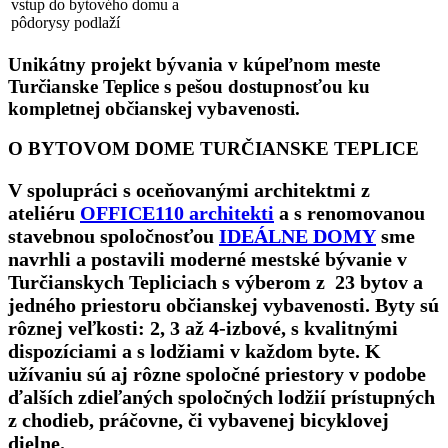
vstup do bytového domu a
pôdorysy podlaží
Unikátny projekt bývania v kúpeľnom meste
Turčianske Teplice s pešou dostupnosťou ku
kompletnej občianskej vybavenosti.
O BYTOVOM DOME TURČIANSKE TEPLICE
V spolupráci s oceňovanými architektmi z
ateliéru
OFFICE110 architekti
a s renomovanou
stavebnou spoločnosťou
IDEÁLNE DOMY
sme
navrhli a postavili moderné mestské bývanie v
Turčianskych Tepliciach s výberom z 23 bytov a
jedného priestoru občianskej vybavenosti. Byty sú
rôznej veľkosti: 2, 3 až 4-izbové, s kvalitnými
d
ispozíciami a s lodžiami v každom byte. K
užívaniu sú aj rôzne spoločné priestory v podobe
ďalších zdieľaných spoločných lodžií prístupných
z chodieb, práčovne, či vybavenej bicyklovej
dielne.