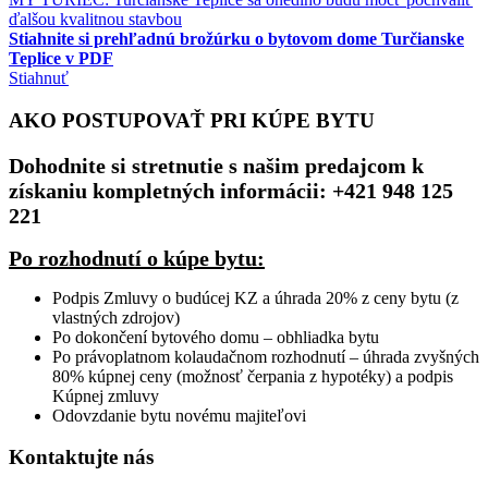
ďalšou kvalitnou stavbou
Stiahnite si prehľadnú brožúrku o bytovom dome Turčianske
Teplice v PDF
Stiahnuť
AKO POSTUPOVAŤ PRI KÚPE BYTU
Dohodnite si stretnutie s našim predajcom k
získaniu kompletných informácii: +421 948 125
221
Po rozhodnutí o kúpe bytu:
Podpis Zmluvy o budúcej KZ a úhrada 20% z ceny bytu (z
vlastných zdrojov)
Po dokončení bytového domu – obhliadka bytu
Po právoplatnom kolaudačnom rozhodnutí – úhrada zvyšných
80% kúpnej ceny (možnosť čerpania z hypotéky) a podpis
Kúpnej zmluvy
Odovzdanie bytu novému majiteľovi
Kontaktujte nás