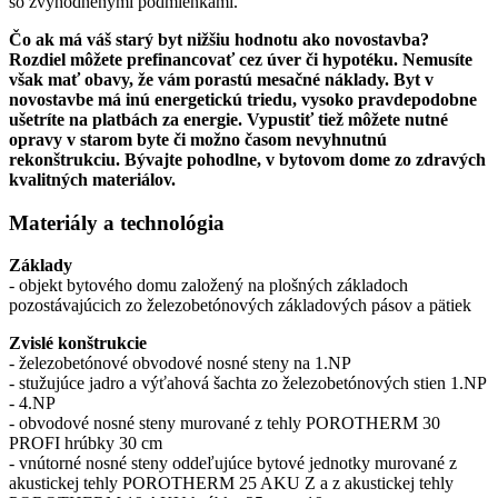
so zvýhodnenými podmienkami.
Čo ak má váš starý byt nižšiu hodnotu ako novostavba?
Rozdiel môžete prefinancovať cez úver či hypotéku. Nemusíte
však mať obavy, že vám porastú mesačné náklady. Byt v
novostavbe má inú energetickú triedu, vysoko pravdepodobne
ušetríte na platbách za energie. Vypustiť tiež môžete nutné
opravy v starom byte či možno časom nevyhnutnú
rekonštrukciu. Bývajte pohodlne, v bytovom dome zo zdravých
kvalitných materiálov.
Materiály a technológia
Základy
- objekt bytového domu založený na plošných základoch
pozostávajúcich zo železobetónových základových pásov a pätiek
Zvislé konštrukcie
- železobetónové obvodové nosné steny na 1.NP
- stužujúce jadro a výťahová šachta zo železobetónových stien 1.NP
- 4.NP
- obvodové nosné steny murované z tehly POROTHERM 30
PROFI hrúbky 30 cm
- vnútorné nosné steny oddeľujúce bytové jednotky murované z
akustickej tehly POROTHERM 25 AKU Z a z akustickej tehly