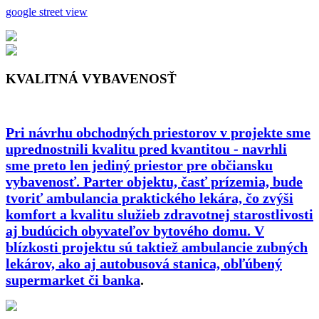
google street view
KVALITNÁ VYBAVENOSŤ
Pri návrhu obchodných priestorov v projekte sme
uprednostnili kvalitu pred kvantitou - navrhli
sme preto len jediný priestor pre občiansku
vybavenosť. Parter objektu, časť prízemia, bude
tvoriť ambulancia praktického lekára, čo zvýši
komfort a kvalitu služieb zdravotnej starostlivosti
aj budúcich obyvateľov bytového domu. V
blízkosti projektu sú taktiež ambulancie zubných
lekárov, ako aj autobusová stanica, obľúbený
supermarket či banka
.