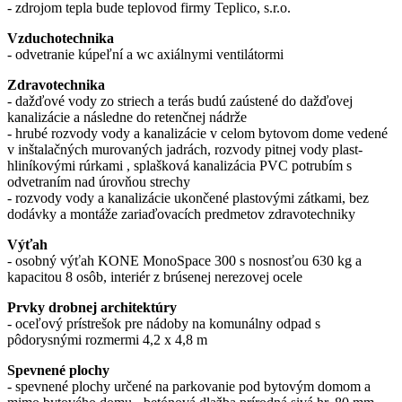
- zdrojom tepla bude teplovod firmy Teplico, s.r.o.
Vzduchotechnika
- odvetranie kúpeľní a wc axiálnymi ventilátormi
Zdravotechnika
- dažďové vody zo striech a terás budú zaústené do dažďovej
kanalizácie a následne do retenčnej nádrže
- hrubé rozvody vody a kanalizácie v celom bytovom dome vedené
v inštalačných murovaných jadrách, rozvody pitnej vody plast-
hliníkovými rúrkami , splašková kanalizácia PVC potrubím s
odvetraním nad úrovňou strechy
- rozvody vody a kanalizácie ukončené plastovými zátkami, bez
dodávky a montáže zariaďovacích predmetov zdravotechniky
Výťah
- osobný výťah KONE MonoSpace 300 s nosnosťou 630 kg a
kapacitou 8 osôb, interiér z brúsenej nerezovej ocele
Prvky drobnej architektúry
- oceľový prístrešok pre nádoby na komunálny odpad s
pôdorysnými rozmermi 4,2 x 4,8 m
Spevnené plochy
- spevnené plochy určené na parkovanie pod bytovým domom a