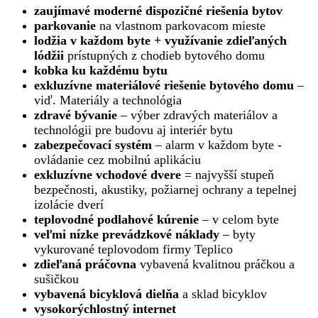
zaujímavé moderné dispozičné riešenia bytov
parkovanie
na vlastnom parkovacom mieste
lodžia v každom byte + využívanie zdieľaných
lódžii
prístupných z chodieb bytového domu
kobka ku každému bytu
exkluzívne materiálové riešenie bytového domu
–
viď. Materiály a technológia
zdravé bývanie
– výber zdravých materiálov a
technológii pre budovu aj interiér bytu
zabezpečovací systém
– alarm v každom byte -
ovládanie cez mobilnú aplikáciu
exkluzívne vchodové dvere
= najvyšší stupeň
bezpečnosti, akustiky, požiarnej ochrany a tepelnej
izolácie dverí
teplovodné podlahové kúrenie
– v celom byte
veľmi nízke prevádzkové náklady
– byty
vykurované teplovodom firmy Teplico
zdieľaná práčovna
vybavená
kvalitnou práčkou a
sušičkou
vybavená bicyklová dielňa
a sklad bicyklov
vysokorýchlostný
internet