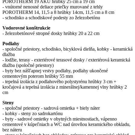
POROTHERM 19 AKU hrúbky 25 cm a 19 cm
- vnútorné nenosné deliace priečky murované z tehly
POROTHERM 14, 11,5 a 8 hrúbky 14cm, 11,5 cm a 8 cm
- schodisko a schodiskové podesty zo železobetónu
Vodorovné konštrukcie
- železobetónové stropné dosky hrúbky 20 a 22 cm
Podlahy
- spoločné priestory, schodisko, bicyklová dielňa, kobky - keramická
dlažba
- lodžie, terasy - exteriérové terasové dosky / exteriérová keramická
dlažba (spoločné priestory)
- byty bez nášľapnej vrstvy podlahy, podlahy ukončené
cementovým poterom hrúbky 55 mm
- tepelná izolácia z podlahového polystyrénu hrúbky 3 cm +
kročajová a tepelná izolácia z minerálnej/kamennej vlny hrúbky 2
cm
Steny
- spoločné priestory - sadrová omietka + biely náter
- kobky - steny zo sadrokartónu
- byty - sadrové omietky v obytných miestnostiach, vápenno
cementové v kúpeľniach a WC nad úrovňou keramického obkladu,
bez náteru