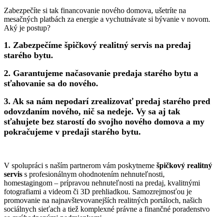
Zabezpečíte si tak financovanie nového domova, ušetríte na
mesačných platbách za energie a vychutnávate si bývanie v novom.
Aký je postup?
1. Zabezpečíme špičkový realitný servis na predaj
starého bytu.
2. Garantujeme načasovanie predaja starého bytu a
sťahovanie sa do nového.
3. Ak sa nám nepodarí zrealizovať predaj starého pred
odovzdaním nového, nič sa nedeje. Vy sa aj tak
sťahujete bez starostí do svojho nového domova a my
pokračujeme v predaji starého bytu.
V spolupráci s naším partnerom vám poskytneme
špičkový realitný
servis
s profesionálnym ohodnotením nehnuteľnosti,
homestagingom – prípravou nehnuteľnosti na predaj, kvalitnými
fotografiami a videom či 3D prehliadkou. Samozrejmosťou je
promovanie na najnavštevovanejších realitných portáloch, našich
sociálnych sieťach a tiež komplexné právne a finančné poradenstvo