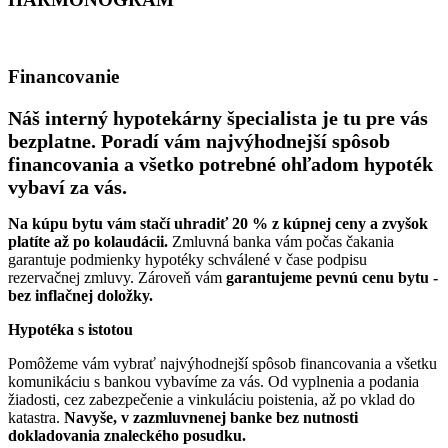
Financovanie
Náš interný hypotekárny špecialista je tu pre vás
bezplatne. Poradí vám najvýhodnejší spôsob
financovania a všetko potrebné ohľadom hypoték
vybaví za vás.
Na kúpu bytu vám stačí uhradiť 20 % z kúpnej ceny a zvyšok
platíte až po kolaudácii.
Zmluvná banka vám počas čakania
garantuje podmienky hypotéky schválené v čase podpisu
rezervačnej zmluvy. Zároveň vám
garantujeme pevnú cenu bytu -
bez inflačnej doložky.
Hypotéka s istotou
Pomôžeme vám vybrať najvýhodnejší spôsob financovania a všetku
komunikáciu s bankou vybavíme za vás. Od vyplnenia a podania
žiadosti, cez zabezpečenie a vinkuláciu poistenia, až po vklad do
katastra.
Navyše, v zazmluvnenej banke bez nutnosti
dokladovania znaleckého posudku.