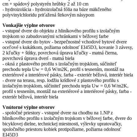
cm + spádový polystyrén hrúbky 2 až 10 cm
- hydroizolácia - hydroizolačná fólia na báze mäkčeného
polyvinylchloridu priťažená štrkovým násypom
Vonkajšie výplne otvorov
- vstupné dvere do objektu z hliníkového profilu s izolačným
trojskom so zabudovanými schránkami v béžovej farbe
- vstupné dvere do bytov - bezpečnostné vchodové bytové dvere
oceľové s kukátkom, požiarna odolnosť EI45D3, kovanie 3 závesy,
2 kľučky + štítky, povrchová úprava kľučky - matná čierna,
povrchová úprava dverí - matná biela
- okná z plastového profilu s izolačným trojsklom, súčiniteľ
prechodu tepla Uw = 0,6 W/m2K, profil s tesnením, montáž na
exteriérové a interiérové pásky, farba - exteriér béžová, interiér biela
- dvere na terasu, resp. lodžiu krídlové z plastového profilu s
izolačným trojsklom, súčiniteľ prechodu tepla Uw = 0,6 W/m2K,
profil s tesnením, montáž na exteriérové a interiérové pásky, farba -
exteriér béžová, interiér biela
Vnútorné výplne otvorov
- spoločné priestory - vstupné dvere na chodbu na 1.NP z
hliníkového profilu s izolačným trojskom v béžovej farbe, dvere do
bicyklovej dielne, technickej miestnosti, výlevky upratovačky,
spoločného priestoru kobiek protipožiarne, požiarna odolnosť
EI45D3