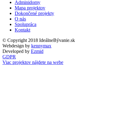
Adminidomy
Mapa projektov
Dokončené projekty
O nás
Spolupráca
Kontakt
© Copyright 2018 IdeálneBývanie.sk
Webdesign by
kennymax
Developed by
Ezmid
GDPR
Viac projektov nájdete na webe